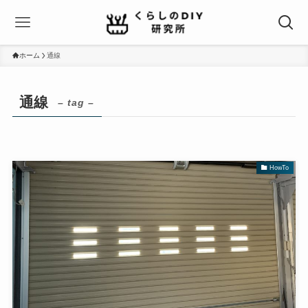
ホーム
通線
通線
– tag –
HowTo