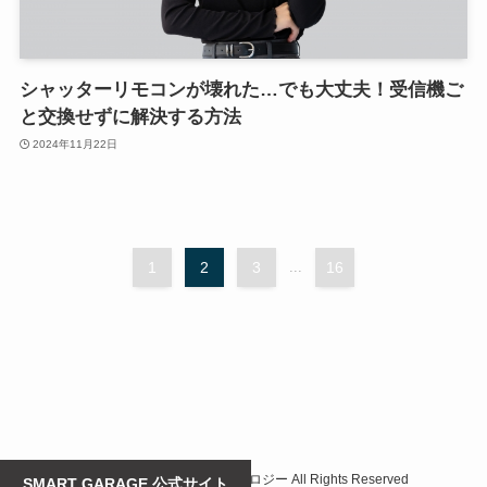
シャッターリモコンが壊れた…でも大丈夫！受信機ご
と交換せずに解決する方法
2024年11月22日
1
2
3
...
16
©
株式会社シームレステクノロジー All Rights Reserved
SMART GARAGE 公式サイト